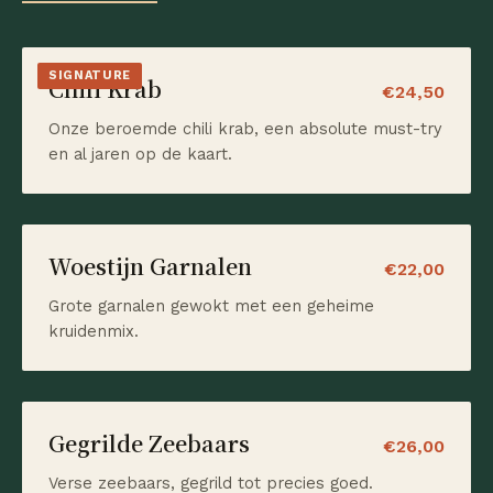
SIGNATURE
Chili Krab
€24,50
Onze beroemde chili krab, een absolute must-try
en al jaren op de kaart.
Woestijn Garnalen
€22,00
Grote garnalen gewokt met een geheime
kruidenmix.
Gegrilde Zeebaars
€26,00
Verse zeebaars, gegrild tot precies goed.